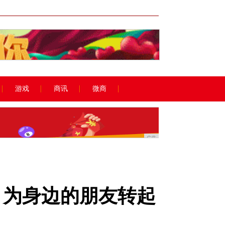
广告
游戏
商讯
微商
广告
，为身边的朋友转起