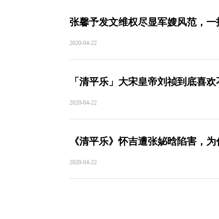
张馨予发文维权尽显军嫂风范，一
2020-04-22
「清平乐」大宋皇帝刘祯到底喜欢
2020-04-22
《清平乐》怀吉遭张妼晗陷害，为
2020-04-22