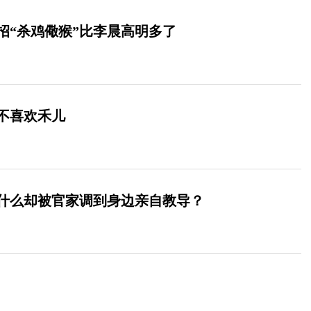
招“杀鸡儆猴”比李晨高明多了
不喜欢禾儿
什么却被官家调到身边亲自教导？