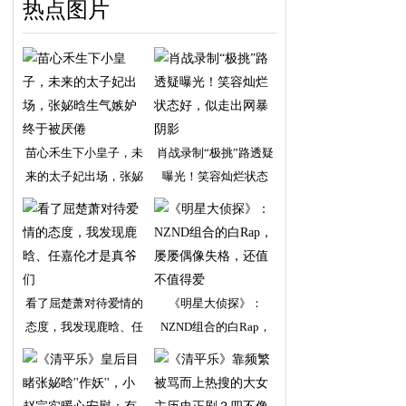
热点图片
苗心禾生下小皇子，未
肖战录制“极挑”路透疑
来的太子妃出场，张妼
曝光！笑容灿烂状态
看了屈楚萧对待爱情的
《明星大侦探》：
态度，我发现鹿晗、任
NZND组合的白Rap，