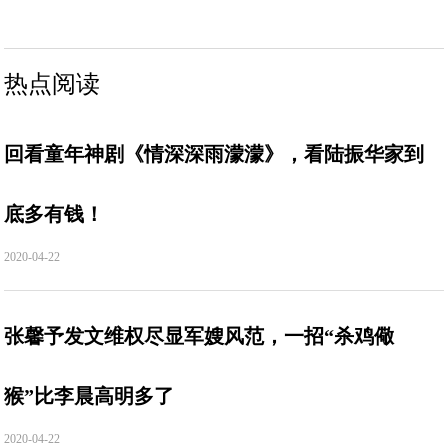
热点阅读
回看童年神剧《情深深雨濛濛》，看陆振华家到
底多有钱！
2020-04-22
张馨予发文维权尽显军嫂风范，一招“杀鸡儆
猴”比李晨高明多了
2020-04-22