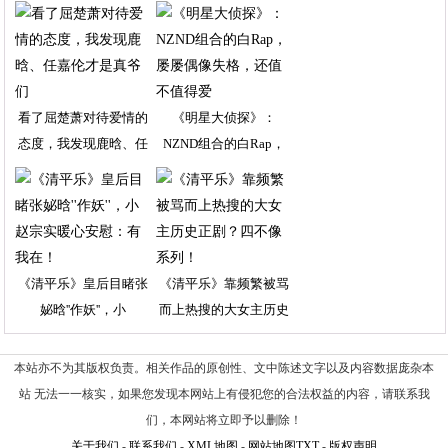
看了屈楚萧对待爱情的
《明星大侦探》：
态度，我发现鹿晗、任
NZND组合的白Rap，
《清平乐》皇后目睹张
《清平乐》靠频繁被骂
妼晗''作妖''，小
而上热搜的大女主历史
本站亦不为其版权负责。相关作品的原创性、文中陈述文字以及内容数据庞杂本
站 无法一一核实，如果您发现本网站上有侵犯您的合法权益的内容，请联系我
们，本网站将立即予以删除！
关于我们
-
联系我们
-
XML地图
-
网站地图
TXT
-
版权声明