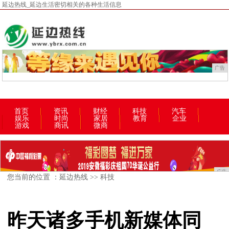
延边热线_延边生活密切相关的各种生活信息
广告
首页
资讯
财经
科技
汽车
娱乐
时尚
家居
教育
企业
游戏
商讯
微商
广告
您当前的位置 ：
延边热线
>>
科技
昨天诸多手机新媒体同