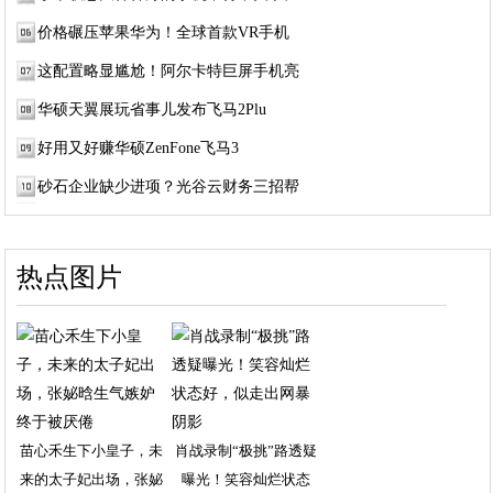
价格碾压苹果华为！全球首款VR手机
这配置略显尴尬！阿尔卡特巨屏手机亮
华硕天翼展玩省事儿发布飞马2Plu
好用又好赚华硕ZenFone飞马3
砂石企业缺少进项？光谷云财务三招帮
热点图片
苗心禾生下小皇子，未
肖战录制“极挑”路透疑
来的太子妃出场，张妼
曝光！笑容灿烂状态