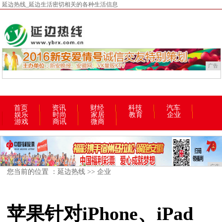
延边热线_延边生活密切相关的各种生活信息
广告
首页
资讯
财经
科技
汽车
娱乐
时尚
家居
教育
企业
游戏
商讯
微商
广告
您当前的位置 ：
延边热线
>>
企业
苹果针对iPhone、iPad