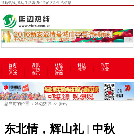
延边热线_延边生活密切相关的各种生活信息
广告
首页
资讯
财经
科技
汽车
娱乐
时尚
家居
教育
企业
游戏
商讯
微商
广告
您当前的位置 ：
延边热线
>>
资讯
东北情，辉山礼 | 中秋