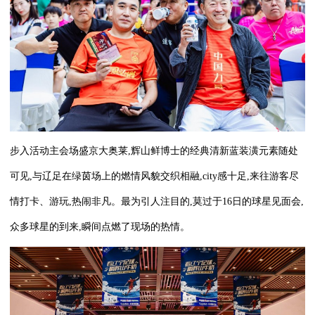
步入活动主会场盛京大奥莱,辉山鲜博士的经典清新蓝装潢元素随处
可见,与辽足在绿茵场上的燃情风貌交织相融,city感十足,来往游客尽
情打卡、游玩,热闹非凡。最为引人注目的,莫过于16日的球星见面会,
众多球星的到来,瞬间点燃了现场的热情。