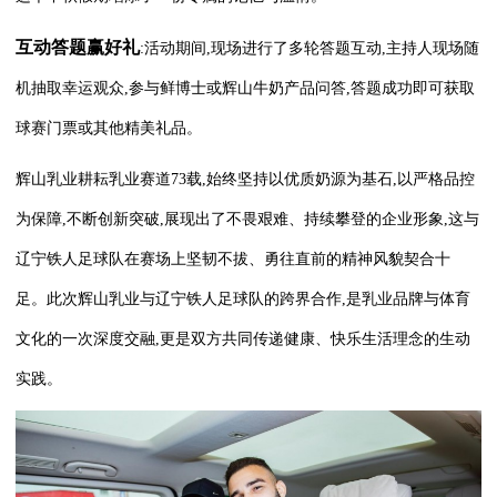
互动
答题赢好礼
:活动期间,现场进行了多轮答题互动,主持人现场随
机抽取幸运观众,参与鲜博士或辉山牛奶产品问答,答题成功即可获取
球赛门票或其他精美礼品。
辉山乳业耕耘乳业赛道73载,始终坚持以优质奶源为基石,以严格品控
为保障,不断创新突破,展现出了不畏艰难、持续攀登的企业形象,这与
辽宁铁人足球队在赛场上坚韧不拔、勇往直前的精神风貌契合十
足。此次辉山乳业与辽宁铁人足球队的跨界合作,是乳业品牌与体育
文化的一次深度交融,更是双方共同传递健康、快乐生活理念的生动
实践。