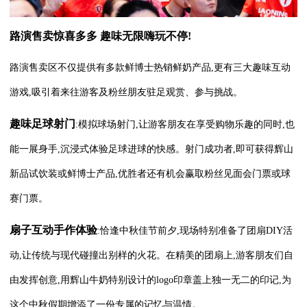
路演售卖惊喜多多
趣味无限嗨玩不停!
路演售卖区不仅提供有多款鲜博士热销鲜奶产品,更有三大趣味互动
游戏,吸引着来往游客及粉丝朋友驻足观赏、参与挑战。
趣味足球射门
:模拟球场射门,让游客朋友在享受购物乐趣的同时,也
能一展身手,沉浸式体验足球进球的快感。射门成功者,即可获得辉山
新品试饮装或鲜博士产品,优胜者还有机会赢取粉丝见面会门票或球
赛门票。
扇子互动手作体验
:恰逢中秋佳节前夕,现场特别准备了团扇DIY活
动,让传统与现代碰撞出别样的火花。在精美的团扇上,游客朋友们自
由发挥创意,用辉山牛奶特别设计的logo印章盖上独一无二的印记,为
这个中秋假期增添了一份专属的记忆与温情。