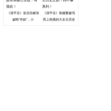
《清平乐》皇后目睹张
《清平乐》靠频繁被骂
妼晗''作妖''，小
而上热搜的大女主历史