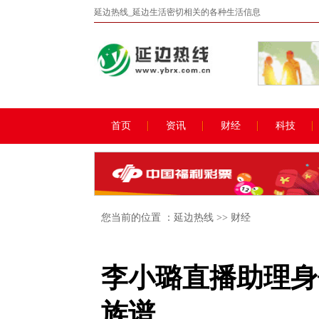
延边热线_延边生活密切相关的各种生活信息
首页
资讯
财经
科技
您当前的位置 ：
延边热线
>>
财经
李小璐直播助理身
族谱