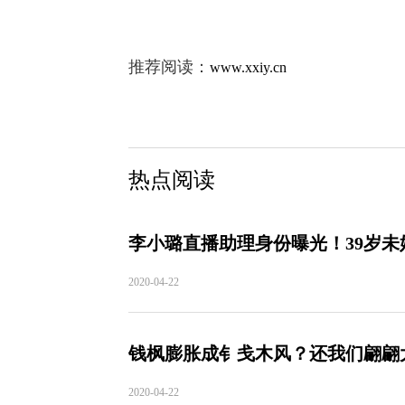
推荐阅读：
www.xxiy.cn
热点阅读
李小璐直播助理身份曝光！39岁
2020-04-22
钱枫膨胀成钅戋木风？还我们翩翩
2020-04-22