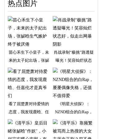
热点图片
苗心禾生下小皇子，未
肖战录制“极挑”路透疑
来的太子妃出场，张妼
曝光！笑容灿烂状态
看了屈楚萧对待爱情的
《明星大侦探》：
态度，我发现鹿晗、任
NZND组合的白Rap，