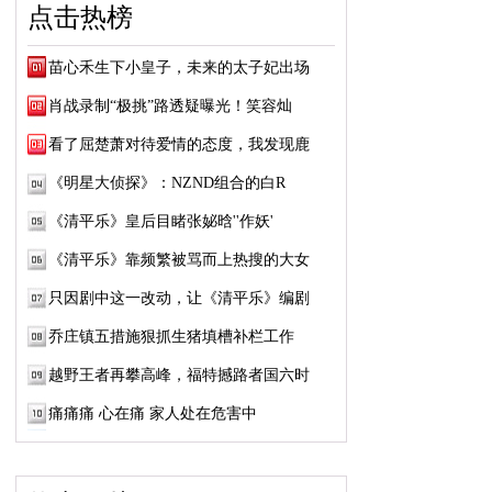
点击热榜
苗心禾生下小皇子，未来的太子妃出场
肖战录制“极挑”路透疑曝光！笑容灿
看了屈楚萧对待爱情的态度，我发现鹿
《明星大侦探》：NZND组合的白R
《清平乐》皇后目睹张妼晗''作妖'
《清平乐》靠频繁被骂而上热搜的大女
只因剧中这一改动，让《清平乐》编剧
乔庄镇五措施狠抓生猪填槽补栏工作
越野王者再攀高峰，福特撼路者国六时
痛痛痛 心在痛 家人处在危害中