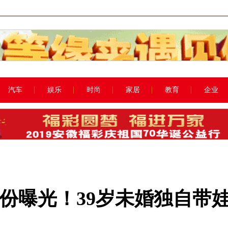
汽车
娱乐
时尚
家居
教育
企业
份曝光！39岁未婚独自带