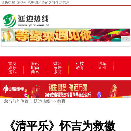
延边热线_延边生活密切相关的各种生活信息
广告
首页
资讯
财经
科技
汽车
娱乐
时尚
家居
教育
企业
游戏
商讯
微商
广告
您当前的位置 ：
延边热线
>>
教育
《清平乐》怀吉为救徽