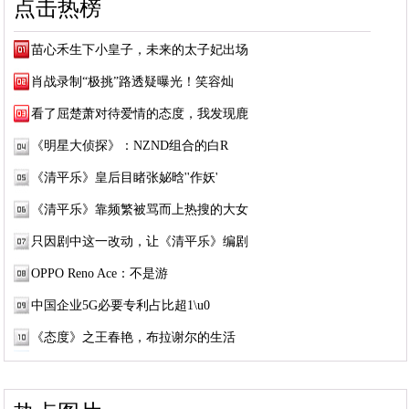
点击热榜
苗心禾生下小皇子，未来的太子妃出场
肖战录制“极挑”路透疑曝光！笑容灿
看了屈楚萧对待爱情的态度，我发现鹿
《明星大侦探》：NZND组合的白R
《清平乐》皇后目睹张妼晗''作妖'
《清平乐》靠频繁被骂而上热搜的大女
只因剧中这一改动，让《清平乐》编剧
OPPO Reno Ace：不是游
中国企业5G必要专利占比超1\u0
《态度》之王春艳，布拉谢尔的生活