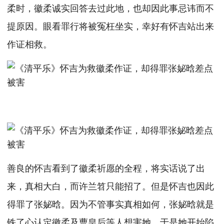
柔时，徽柔诚实回答去过此地，也却因此事忌讳而不
提原因。眼看罪行将被冤枉坐实，幸好有怀吉站出来
作证相救。
善良的怀吉看到了徽柔祈愿的全程，将实话说了出
来，真相大白，而许兰笤只能招了。但是怀吉也因此
得罪了张妼晗。因为不管事实真相如何，张妼晗就是
铁了心认定徽柔及曹皇后等人想害她。于是她开始陷