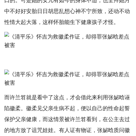
中不好好安胎日日胡思乱想心神不宁所致，还动不动
性情大起大落，这样怀胎能生下健康孩子才怪。
而许兰笤就是看中了这点，才会借此来利用张妼晗诬
陷徽柔。徽柔见父亲生病不起，便以自己的性命起誓
保护父亲健康，而这情景被许兰笤看到，在公主去过
的地方放了诅咒娃娃。有人证有物证，张妼晗质问徽