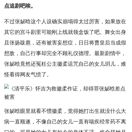
点追剧吧唉。
不过张妼晗这个人设确实崩塌得太过厉害，如果放在
其它的宫斗剧里可能刚上线就领盒饭了吧。舞女出身
且张扬跋扈，还有被害妄想症，日日将曹皇后当成假
想敌，自己行事却完全不顾礼仪德理。最新剧情中，
张妼晗竟然还冤枉公主徽柔诅咒自己的女儿玥儿，难
怪看得网友气愤了。
张妼晗眼里就看不惯徽柔，觉得她打出生就没什么大
病一直顺遂，不像自己的女儿一直有喘疾经常药不离
口的。可是她的女儿有如今的身体不适，也全拜她月