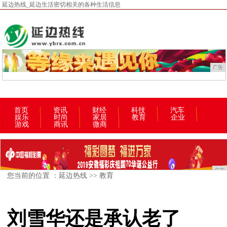
延边热线_延边生活密切相关的各种生活信息
广告
首页
资讯
财经
科技
汽车
娱乐
时尚
家居
教育
企业
游戏
商讯
微商
广告
您当前的位置 ：
延边热线
>>
教育
刘雪华还是承认老了