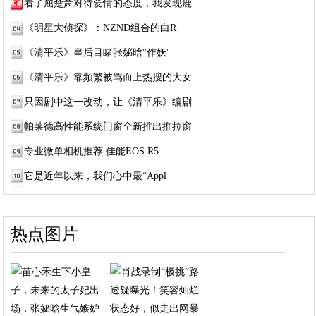
看了屈楚萧对待爱情的态度，我发现鹿
《明星大侦探》：NZND组合的白R
《清平乐》皇后目睹张妼晗''作妖'
《清平乐》靠频繁被骂而上热搜的大女
只因剧中这一改动，让《清平乐》编剧
帕莱德高性能系统门窗全新推出推拉窗
专业微单相机推荐:佳能EOS R5
它是近年以来，我们心中最“Appl
热点图片