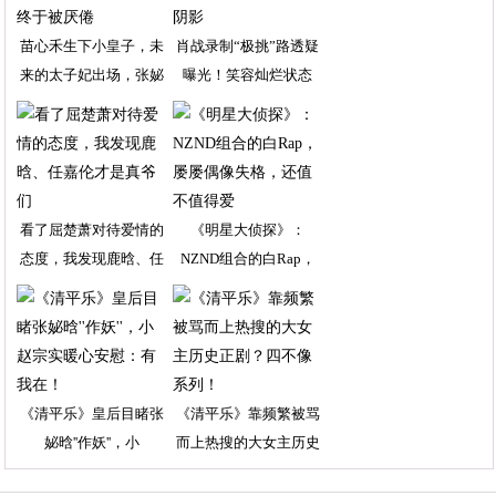
苗心禾生下小皇子，未
肖战录制“极挑”路透疑
来的太子妃出场，张妼
曝光！笑容灿烂状态
看了屈楚萧对待爱情的
《明星大侦探》：
态度，我发现鹿晗、任
NZND组合的白Rap，
《清平乐》皇后目睹张
《清平乐》靠频繁被骂
妼晗''作妖''，小
而上热搜的大女主历史