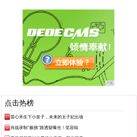
广告
点击热榜
苗心禾生下小皇子，未来的太子妃出场
肖战录制“极挑”路透疑曝光！笑容灿