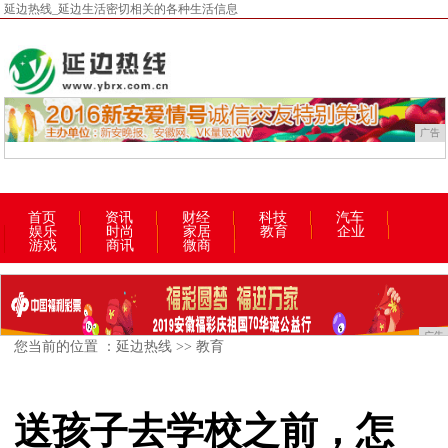
延边热线_延边生活密切相关的各种生活信息
广告
首页
资讯
财经
科技
汽车
娱乐
时尚
家居
教育
企业
游戏
商讯
微商
广告
您当前的位置 ：
延边热线
>>
教育
送孩子去学校之前，怎