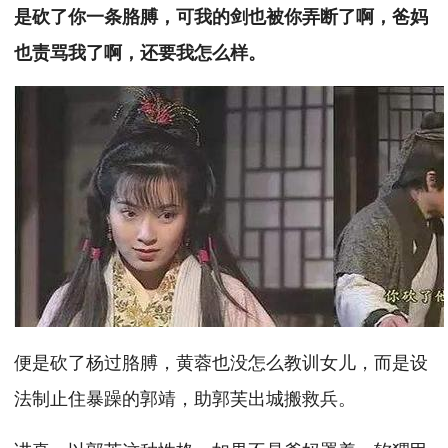
是砍了你一条胳膊，可我的剑也被你弄断了啊，爸妈
也责骂我了啊，还要我怎么样。
便是砍了杨过胳膊，黄蓉也没怎么教训女儿，而是设
法制止住暴躁的郭靖，助郭芙出城搬救兵。