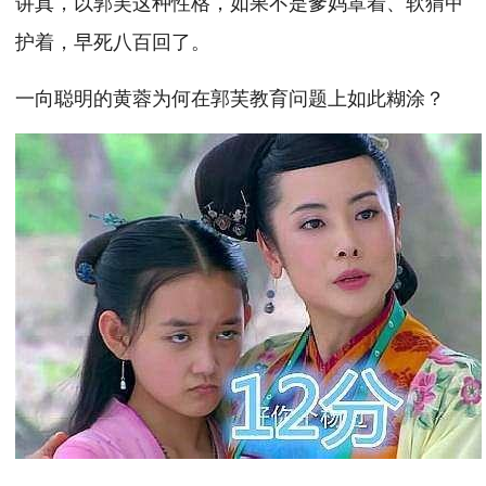
讲真，以郭芙这种性格，如果不是爹妈罩着、软猬甲
护着，早死八百回了。
一向聪明的黄蓉为何在郭芙教育问题上如此糊涂？