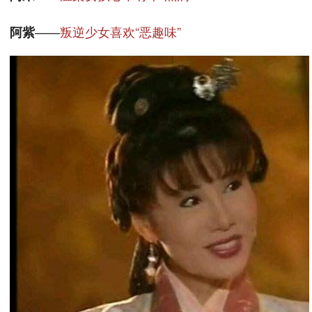
——
叛逆少女喜欢“恶趣味”
阿紫