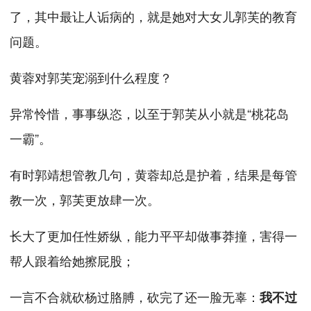
了，其中最让人诟病的，就是她对大女儿郭芙的教育
问题。
黄蓉对郭芙宠溺到什么程度？
异常怜惜，事事纵恣，以至于郭芙从小就是“桃花岛
一霸”。
有时郭靖想管教几句，黄蓉却总是护着，结果是每管
教一次，郭芙更放肆一次。
长大了更加任性娇纵，能力平平却做事莽撞，害得一
帮人跟着给她擦屁股；
一言不合就砍杨过胳膊，砍完了还一脸无辜：
我不过