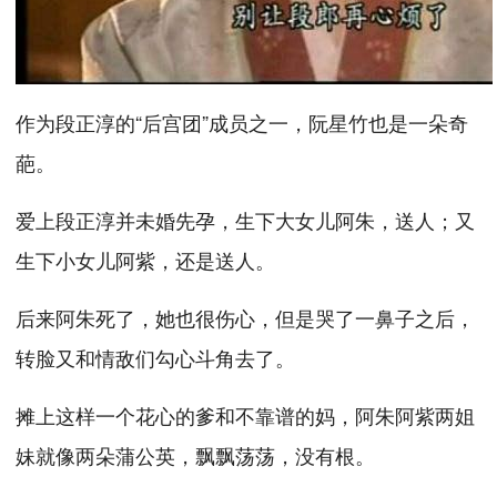
作为段正淳的“后宫团”成员之一，阮星竹也是一朵奇
葩。
爱上段正淳并未婚先孕，生下大女儿阿朱，送人；又
生下小女儿阿紫，还是送人。
后来阿朱死了，她也很伤心，但是哭了一鼻子之后，
转脸又和情敌们勾心斗角去了。
摊上这样一个花心的爹和不靠谱的妈，阿朱阿紫两姐
妹就像两朵蒲公英，飘飘荡荡，没有根。