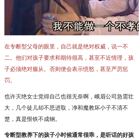
在专断型父母的眼里，自己就是绝对权威，说一不
二。他们对孩子要求和期待很高，甚至不近情理，孩
子必须绝对服从。否则便会表示愤怒，甚至严厉惩
罚。
也许灭绝女士觉得自己也很无奈啊，峨眉公司急需壮
大，几个徒儿却不思进取，净和魔教坏小子不清不
楚，真是恨铁不成钢。
专断型教养下的孩子小时候通常很乖，是听话的好孩