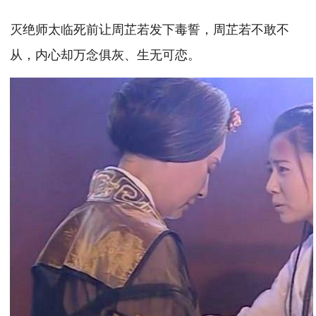
灭绝师太临死前让周芷若发下毒誓，周芷若不敢不
从，内心却万念俱灰、生无可恋。