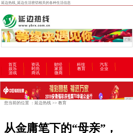
延边热线_延边生活密切相关的各种生活信息
广告
首页
资讯
财经
科技
汽车
娱乐
时尚
家居
教育
企业
游戏
商讯
微商
广告
您当前的位置 ：
延边热线
>>
教育
从金庸笔下的“母亲”，